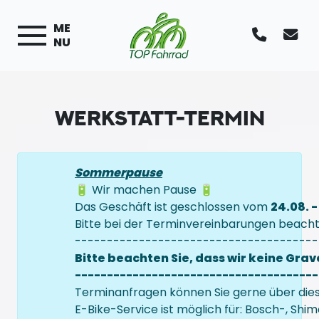
ME
NU
WERKSTATT-TERMIN
Sommerpause
🔋 Wir machen Pause 🔋
Das Geschäft ist geschlossen vom
24.08. 
Bitte bei der Terminvereinbarungen beacht
--------------------------------------
Bitte beachten Sie, dass wir keine Gra
--------------------------------------
Terminanfragen können Sie gerne über diese
E-Bike-Service ist möglich für: Bosch-, Sh